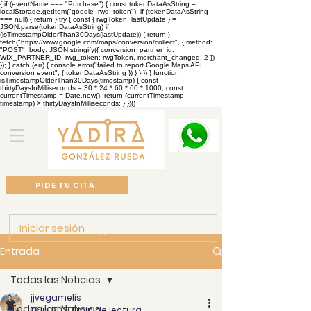
{ if (eventName === "Purchase") { const tokenDataAsString =
localStorage.getItem("google_rwg_token"); if (tokenDataAsString
=== null) { return } try { const { rwgToken, lastUpdate } =
JSON.parse(tokenDataAsString) if
(isTimestampOlderThan30Days(lastUpdate)) { return }
fetch("https://www.google.com/maps/conversion/collect", { method:
"POST", body: JSON.stringify({ conversion_partner_id:
WIX_PARTNER_ID, rwg_token: rwgToken, merchant_changed: 2 })
}); } catch (err) { console.error("failed to report Google Maps API
conversion event", { tokenDataAsString }) } } }) } function
isTimestampOlderThan30Days(timestamp) { const
thirtyDaysInMilliseconds = 30 * 24 * 60 * 60 * 1000; const
currentTimestamp = Date.now(); return (currentTimestamp -
timestamp) > thirtyDaysInMilliseconds; } })()
PIDE TU CITA
Iniciar sesión
Entrada
Todas las Noticias
jjvegamelis
Todas las Noticias
13 jul 2021
1 min de lectura